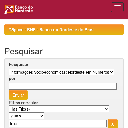
Skip
navigation
DSpace - BNB - Banco do Nordeste do Brasil
Pesquisar
Pesquisar:
por
Filtros correntes: