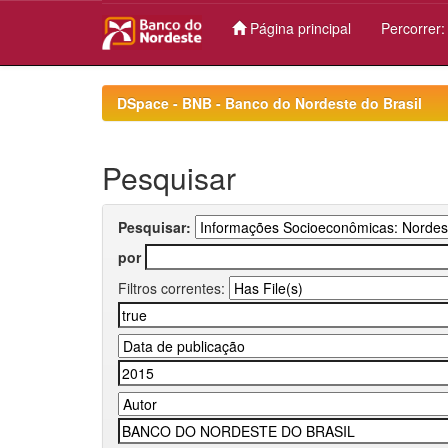
Página principal
Percorrer
Skip
navigation
DSpace - BNB - Banco do Nordeste do Brasil
Pesquisar
Pesquisar:
por
Filtros correntes: