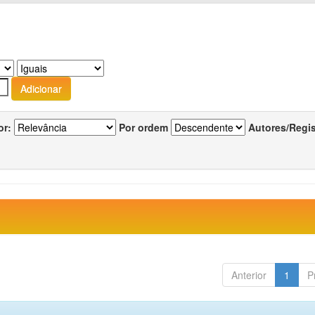
or:
Por ordem
Autores/Regi
Anterior
1
P