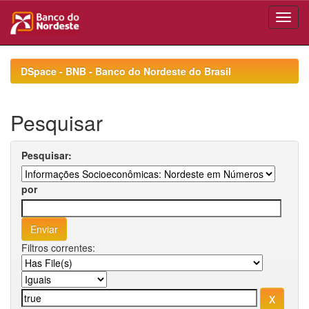
Skip
navigation
DSpace - BNB - Banco do Nordeste do Brasil
Pesquisar
Pesquisar:
por
Filtros correntes: