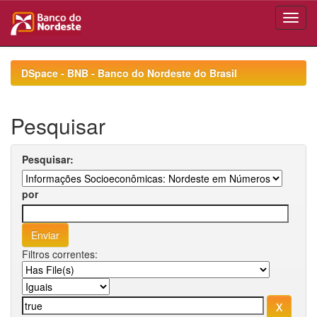
Skip
navigation
DSpace - BNB - Banco do Nordeste do Brasil
Pesquisar
Pesquisar:
por
Filtros correntes: