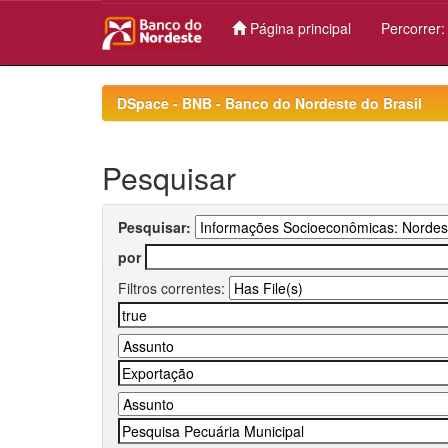
Página principal
Percorrer
Skip
navigation
DSpace - BNB - Banco do Nordeste do Brasil
Pesquisar
Pesquisar:
por
Filtros correntes: