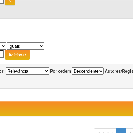
or:
Por ordem
Autores/Regi