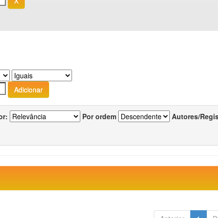
or:
Por ordem
Autores/Regi