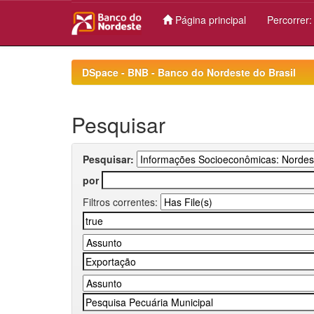
Página principal
Percorrer
Skip
navigation
DSpace - BNB - Banco do Nordeste do Brasil
Pesquisar
Pesquisar:
por
Filtros correntes: