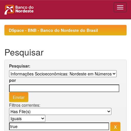
Skip
navigation
DSpace - BNB - Banco do Nordeste do Brasil
Pesquisar
Pesquisar:
por
Filtros correntes: