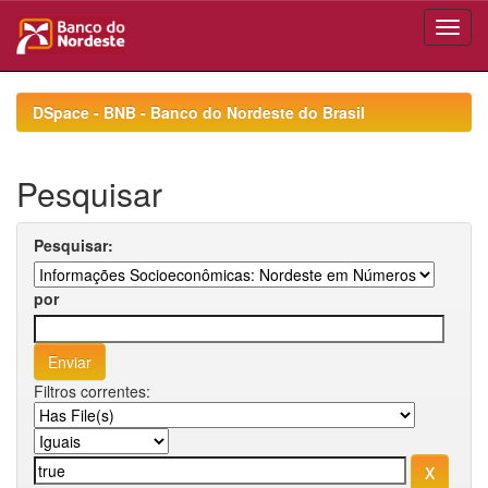
Skip
navigation
DSpace - BNB - Banco do Nordeste do Brasil
Pesquisar
Pesquisar:
por
Filtros correntes: