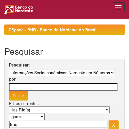
Skip
navigation
DSpace - BNB - Banco do Nordeste do Brasil
Pesquisar
Pesquisar:
por
Filtros correntes: