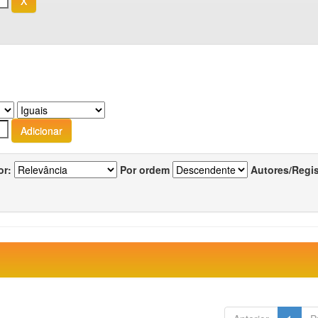
or:
Por ordem
Autores/Regi