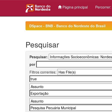
Página principal
Percorrer
Skip
navigation
DSpace - BNB - Banco do Nordeste do Brasil
Pesquisar
Pesquisar:
por
Filtros correntes: