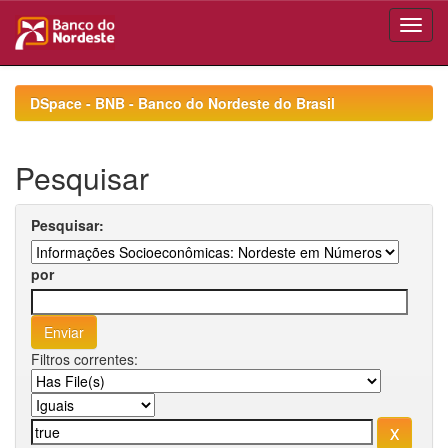
Skip
navigation
DSpace - BNB - Banco do Nordeste do Brasil
Pesquisar
Pesquisar:
por
Filtros correntes: