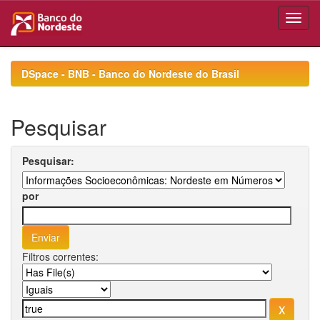
Skip
navigation
DSpace - BNB - Banco do Nordeste do Brasil
Pesquisar
Pesquisar:
por
Filtros correntes: