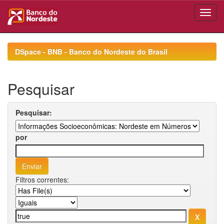
Skip
navigation
DSpace - BNB - Banco do Nordeste do Brasil
Pesquisar
Pesquisar:
por
Filtros correntes: