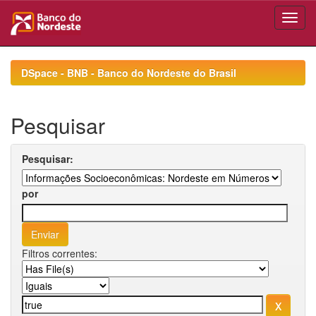
Skip
navigation
DSpace - BNB - Banco do Nordeste do Brasil
Pesquisar
Pesquisar:
por
Filtros correntes: