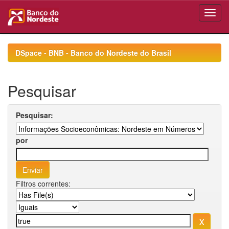
Skip
navigation
DSpace - BNB - Banco do Nordeste do Brasil
Pesquisar
Pesquisar:
por
Filtros correntes: