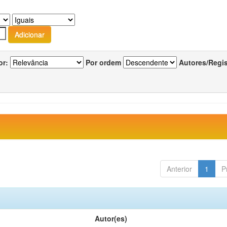
or:
Por ordem
Autores/Regi
Anterior
1
P
Autor(es)