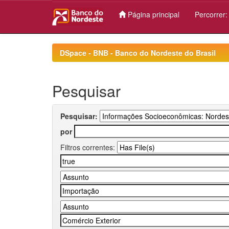
Página principal
Percorrer
Skip
navigation
DSpace - BNB - Banco do Nordeste do Brasil
Pesquisar
Pesquisar:
por
Filtros correntes: