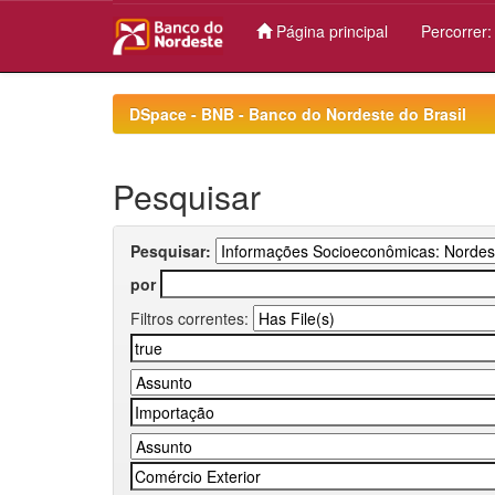
Página principal
Percorrer
Skip
navigation
DSpace - BNB - Banco do Nordeste do Brasil
Pesquisar
Pesquisar:
por
Filtros correntes: