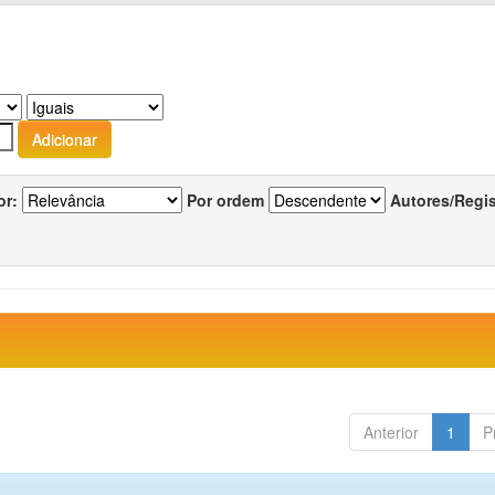
or:
Por ordem
Autores/Regi
Anterior
1
P