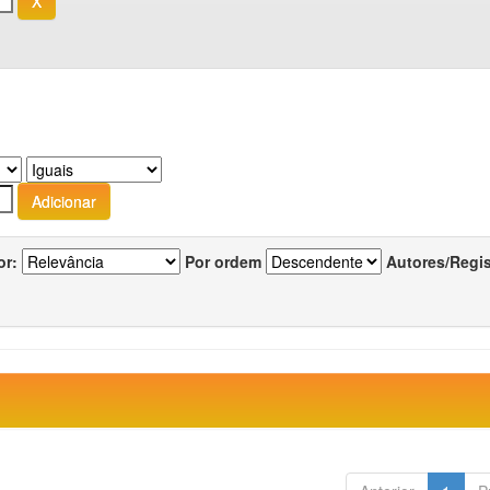
or:
Por ordem
Autores/Regi