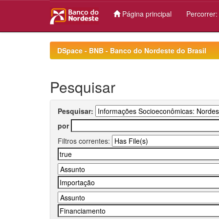
Página principal
Percorrer
Skip
navigation
DSpace - BNB - Banco do Nordeste do Brasil
Pesquisar
Pesquisar:
por
Filtros correntes: