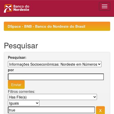
Skip
navigation
DSpace - BNB - Banco do Nordeste do Brasil
Pesquisar
Pesquisar:
por
Filtros correntes: