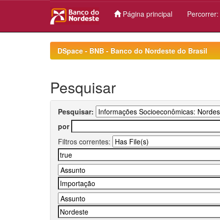
Página principal
Percorrer
Skip
navigation
DSpace - BNB - Banco do Nordeste do Brasil
Pesquisar
Pesquisar:
por
Filtros correntes: