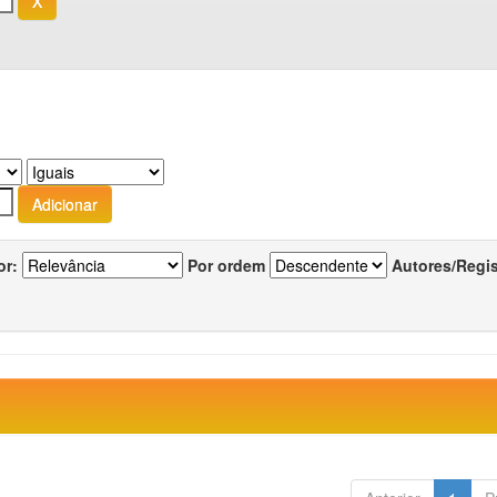
or:
Por ordem
Autores/Regi