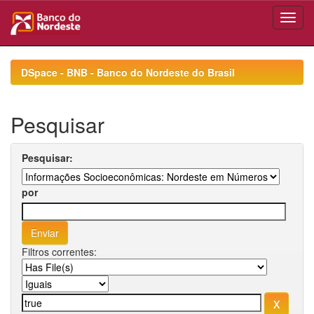
Skip
navigation
DSpace - BNB - Banco do Nordeste do Brasil
Pesquisar
Pesquisar:
por
Filtros correntes: