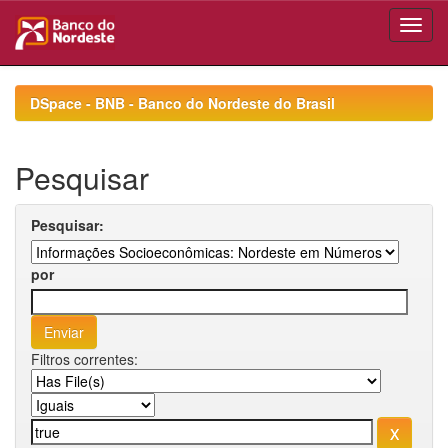
Skip
navigation
DSpace - BNB - Banco do Nordeste do Brasil
Pesquisar
Pesquisar:
por
Filtros correntes: