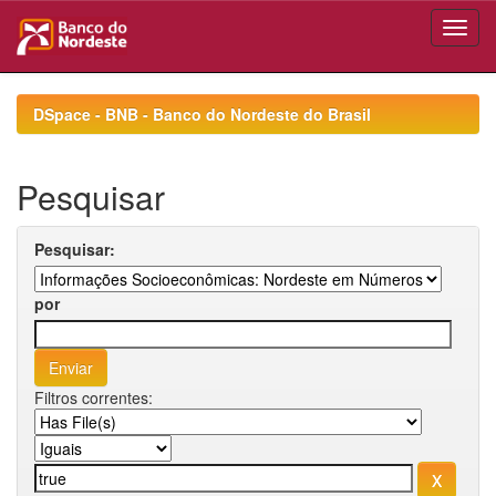
Skip
navigation
DSpace - BNB - Banco do Nordeste do Brasil
Pesquisar
Pesquisar:
por
Filtros correntes: