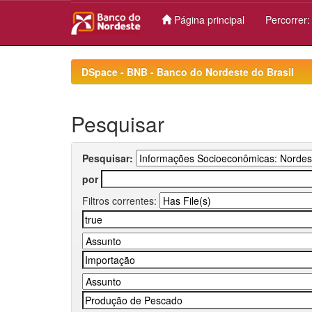
Página principal
Percorrer
Skip
navigation
DSpace - BNB - Banco do Nordeste do Brasil
Pesquisar
Pesquisar:
por
Filtros correntes: