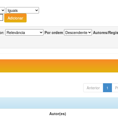
or:
Por ordem
Autores/Regi
Anterior
1
P
Autor(es)