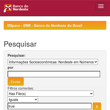
Skip
navigation
DSpace - BNB - Banco do Nordeste do Brasil
Pesquisar
Pesquisar:
por
Filtros correntes: