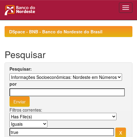
Skip
navigation
DSpace - BNB - Banco do Nordeste do Brasil
Pesquisar
Pesquisar:
por
Filtros correntes: