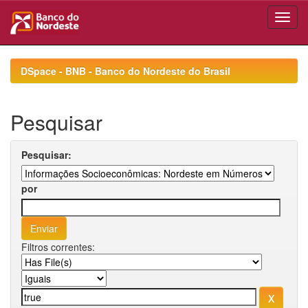
Skip
navigation
DSpace - BNB - Banco do Nordeste do Brasil
Pesquisar
Pesquisar:
por
Filtros correntes: