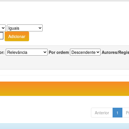
or:
Por ordem
Autores/Regi
Anterior
1
P