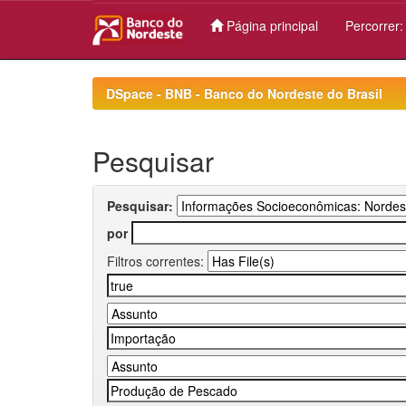
Página principal
Percorrer
Skip
navigation
DSpace - BNB - Banco do Nordeste do Brasil
Pesquisar
Pesquisar:
por
Filtros correntes: