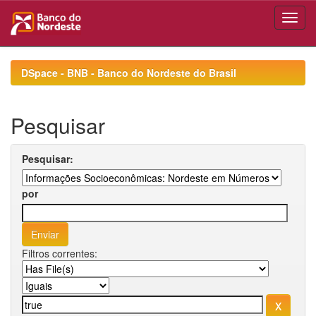
Skip
navigation
DSpace - BNB - Banco do Nordeste do Brasil
Pesquisar
Pesquisar:
por
Filtros correntes: