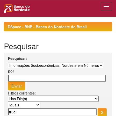
Skip
navigation
DSpace - BNB - Banco do Nordeste do Brasil
Pesquisar
Pesquisar:
por
Filtros correntes: