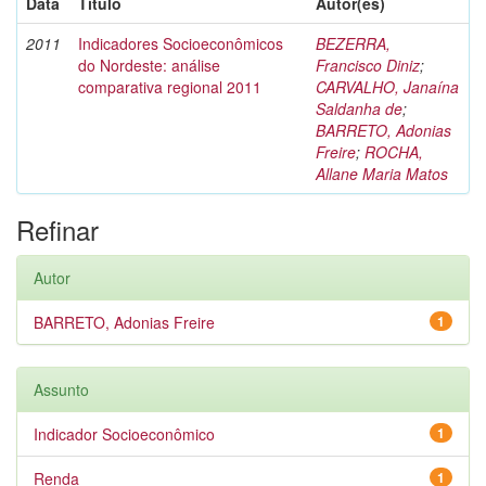
Data
Título
Autor(es)
2011
Indicadores Socioeconômicos
BEZERRA,
do Nordeste: análise
Francisco Diniz
;
comparativa regional 2011
CARVALHO, Janaína
Saldanha de
;
BARRETO, Adonias
Freire
;
ROCHA,
Allane Maria Matos
Refinar
Autor
BARRETO, Adonias Freire
1
Assunto
Indicador Socioeconômico
1
Renda
1