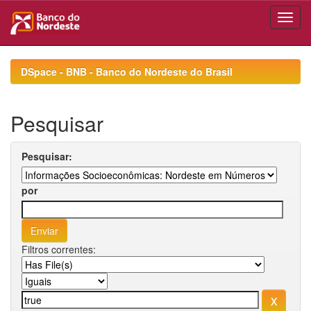
Skip
navigation
DSpace - BNB - Banco do Nordeste do Brasil
Pesquisar
Pesquisar:
por
Filtros correntes: