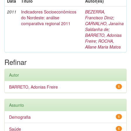
Data
Título
Autor(es)
2011
Indicadores Socioeconômicos
BEZERRA,
do Nordeste: análise
Francisco Diniz
;
comparativa regional 2011
CARVALHO, Janaína
Saldanha de
;
BARRETO, Adonias
Freire
;
ROCHA,
Allane Maria Matos
Refinar
Autor
BARRETO, Adonias Freire
1
Assunto
Demografia
1
Saúde
1