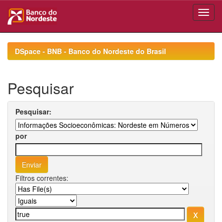
Skip
navigation
DSpace - BNB - Banco do Nordeste do Brasil
Pesquisar
Pesquisar:
por
Filtros correntes: