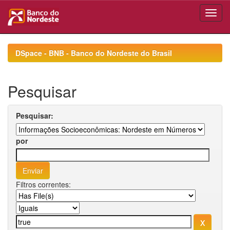
Skip
navigation
DSpace - BNB - Banco do Nordeste do Brasil
Pesquisar
Pesquisar:
por
Filtros correntes: