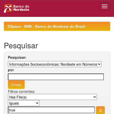
Skip
navigation
DSpace - BNB - Banco do Nordeste do Brasil
Pesquisar
Pesquisar:
por
Filtros correntes: