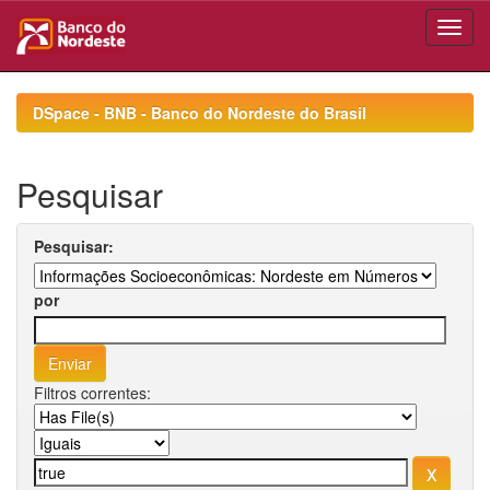
Skip
navigation
DSpace - BNB - Banco do Nordeste do Brasil
Pesquisar
Pesquisar:
por
Filtros correntes: