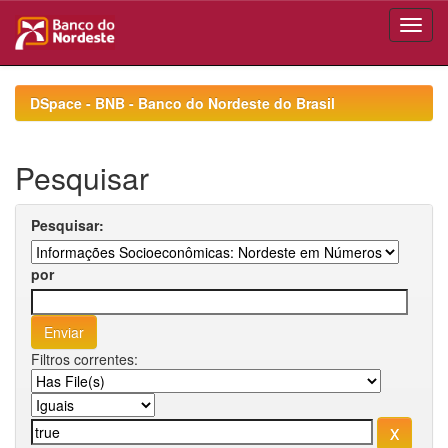
Skip
navigation
DSpace - BNB - Banco do Nordeste do Brasil
Pesquisar
Pesquisar:
por
Filtros correntes: