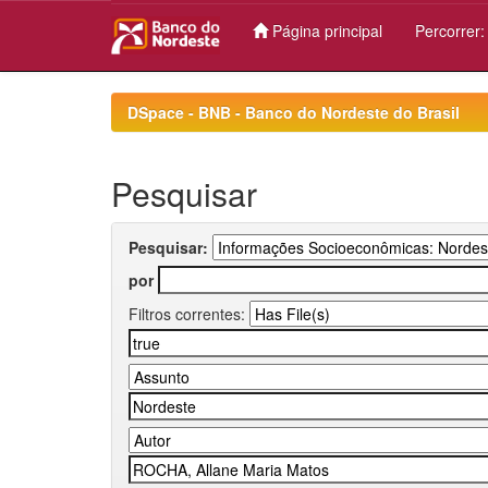
Página principal
Percorrer
Skip
navigation
DSpace - BNB - Banco do Nordeste do Brasil
Pesquisar
Pesquisar:
por
Filtros correntes: