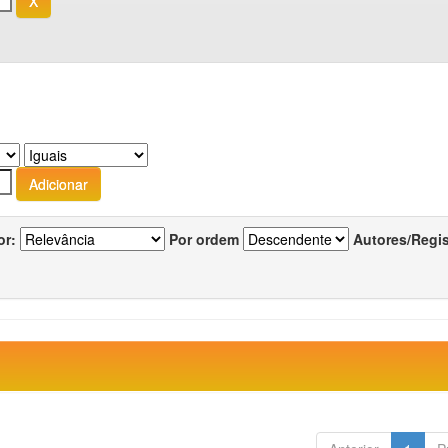
or:
Por ordem
Autores/Regi