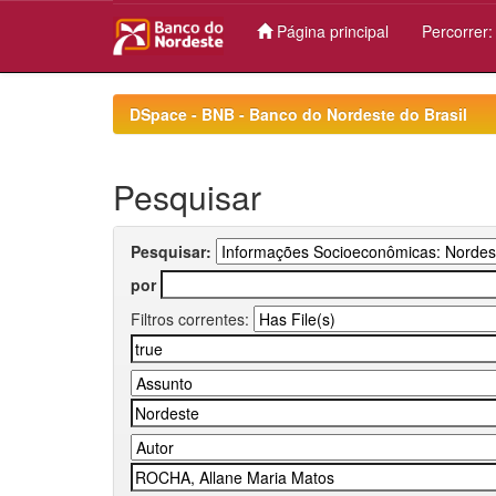
Página principal
Percorrer
Skip
navigation
DSpace - BNB - Banco do Nordeste do Brasil
Pesquisar
Pesquisar:
por
Filtros correntes: