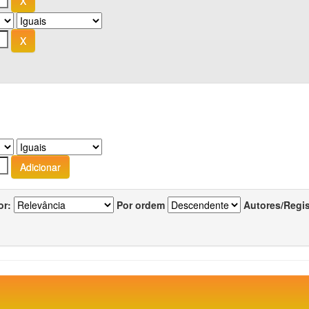
or:
Por ordem
Autores/Regi