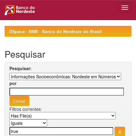
Skip
navigation
DSpace - BNB - Banco do Nordeste do Brasil
Pesquisar
Pesquisar:
por
Filtros correntes: