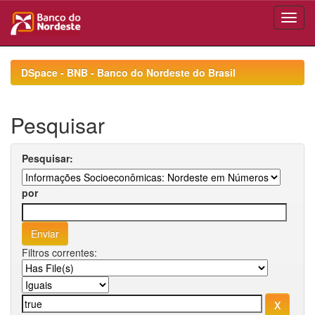
Skip
navigation
DSpace - BNB - Banco do Nordeste do Brasil
Pesquisar
Pesquisar:
por
Filtros correntes: