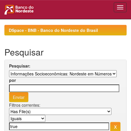
Skip
navigation
DSpace - BNB - Banco do Nordeste do Brasil
Pesquisar
Pesquisar:
por
Filtros correntes: