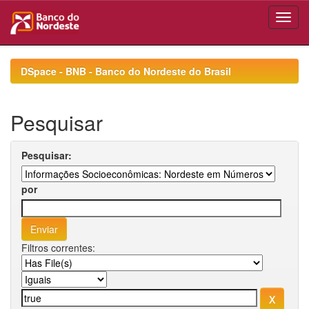
Skip
navigation
DSpace - BNB - Banco do Nordeste do Brasil
Pesquisar
Pesquisar:
por
Filtros correntes: