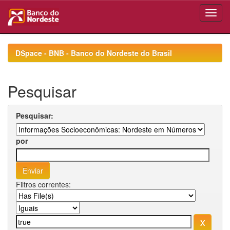
Skip
navigation
DSpace - BNB - Banco do Nordeste do Brasil
Pesquisar
Pesquisar:
por
Filtros correntes: