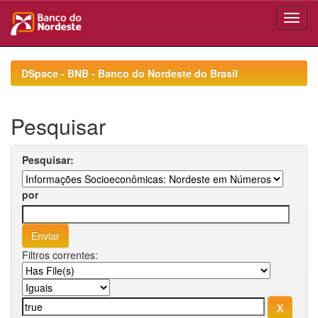
Skip
navigation
DSpace - BNB - Banco do Nordeste do Brasil
Pesquisar
Pesquisar:
por
Filtros correntes: