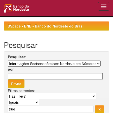
Skip
navigation
DSpace - BNB - Banco do Nordeste do Brasil
Pesquisar
Pesquisar:
por
Filtros correntes: