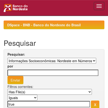
Skip
navigation
DSpace - BNB - Banco do Nordeste do Brasil
Pesquisar
Pesquisar:
por
Filtros correntes: