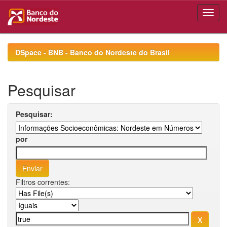
Skip
navigation
DSpace - BNB - Banco do Nordeste do Brasil
Pesquisar
Pesquisar:
por
Filtros correntes: