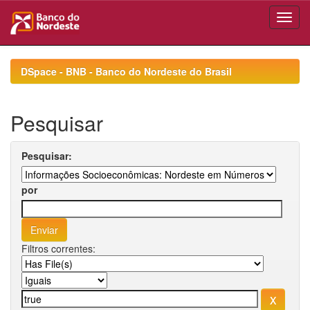
Skip
navigation
DSpace - BNB - Banco do Nordeste do Brasil
Pesquisar
Pesquisar:
por
Filtros correntes: