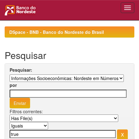
Skip
navigation
DSpace - BNB - Banco do Nordeste do Brasil
Pesquisar
Pesquisar:
por
Filtros correntes: